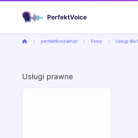
PerfektVoice
perfektkoszalin.pl
Firmy
Usługi dla 
Usługi prawne