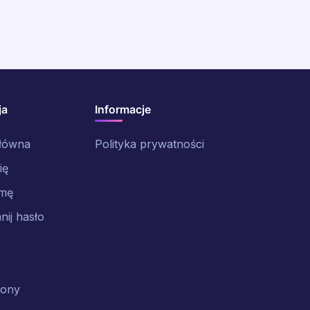
ja
Informacje
główna
Polityka prywatności
ię
rmę
ij hasło
rony