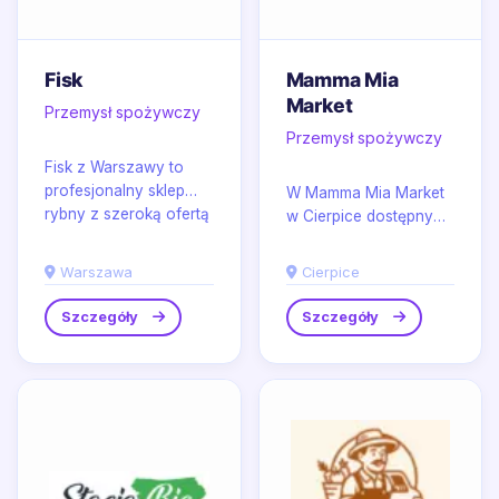
Fisk
Mamma Mia
Market
Przemysł spożywczy
Przemysł spożywczy
Fisk z Warszawy to
profesjonalny sklep
W Mamma Mia Market
rybny z szeroką ofertą
w Cierpice dostępny
ryb i owoców morza,
jest starannie
w tym ryb mrożonych
skomponowany
Warszawa
Cierpice
oraz...
asortyment włoskich
specjałów,...
Szczegóły
Szczegóły