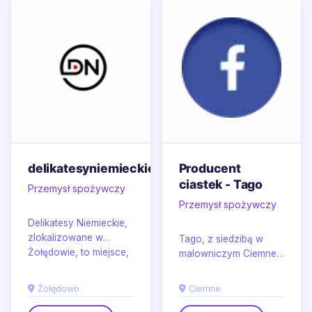
delikatesyniemieckie.pl
Producent
ciastek - Tago
Przemysł spożywczy
Przemysł spożywczy
Delikatesy Niemieckie,
zlokalizowane w
Tago, z siedzibą w
Żołędowie, to miejsce,
malowniczym Ciemne,
gdzie pasja do
to renomowany
kulinarnych doznań
producent ciastek i
Żołędowo
Ciemne
spotyka się...
słodyczy, oferujący