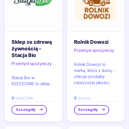
Sklep ze zdrową
Rolnik Dowozi
żywnością -
Przemysł spożywczy
Stacja Bio
Przemysł spożywczy
Rolnik Dowozi to
marka, która z dumą
oferuje produkty
Stacja Bio w
najwyższej jakości,
RZESZOWIE to sklep
dostarczane
ze zdrową żywnością,
bezpośrednio od...
w którym liczy się
RZESZÓW
Serock
jakość surowców i
świadomy wybór...
Szczegóły
Szczegóły