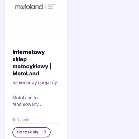
Internetowy
sklep
motocyklowy |
MotoLand
Samochody i pojazdy
MotoLand to
renomowany
internetowy sklep
motocyklowy, który w
Rybnik
swojej ofercie posiada
szeroki asortyment...
Szczegóły