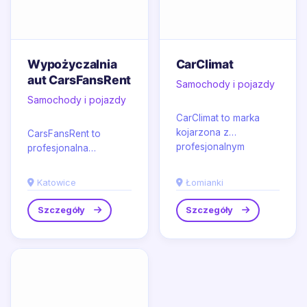
Wypożyczalnia
CarClimat
aut CarsFansRent
Samochody i pojazdy
Samochody i pojazdy
CarClimat to marka
kojarzona z
CarsFansRent to
profesjonalnym
profesjonalna
wyposażeniem
wypożyczalnia
klimatyzacyjnym i
samochodów
Katowice
Łomianki
wentylacyjnym dla
sportowych w
samochodów...
Katowicach,
Szczegóły
Szczegóły
nastawiona na
dynamiczną...