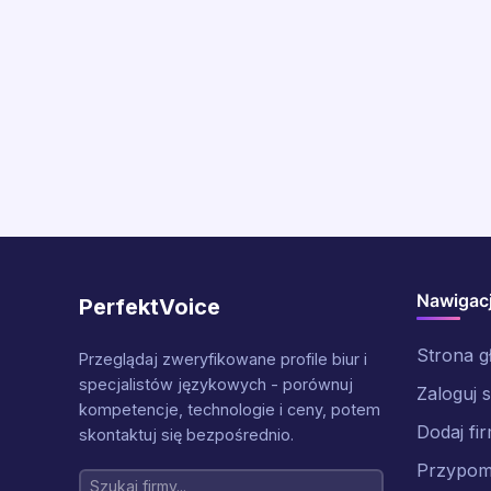
Nawigac
PerfektVoice
Strona 
Przeglądaj zweryfikowane profile biur i
specjalistów językowych - porównuj
Zaloguj s
kompetencje, technologie i ceny, potem
Dodaj fi
skontaktuj się bezpośrednio.
Przypomn