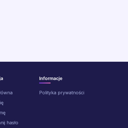
ja
Informacje
główna
Polityka prywatności
ię
rmę
ij hasło