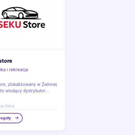
store
ka i rekreacja
re, zlokalizowany w Zielonej
 to wiodący dystrybutor
 samochodów na skalę 1/64,
..
na Góra
egóły