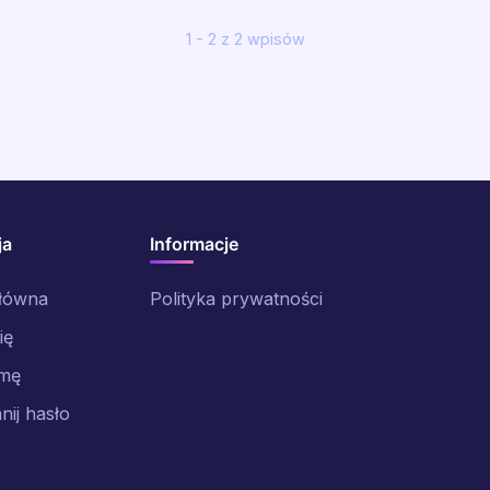
1 - 2 z 2 wpisów
ja
Informacje
główna
Polityka prywatności
ię
rmę
ij hasło