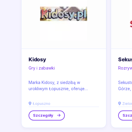
Kidosy
Seku
Gry i zabawki
Rozryw
Marka Kidosy, z siedzibą w
Sekusto
urokliwym Łopusznie, oferuje
Górze,
szeroki wybór innowacyjnych
modeli
pojazdów na akumulator...
który z.
Łopuszno
Zielo
Szczegóły
Szcz