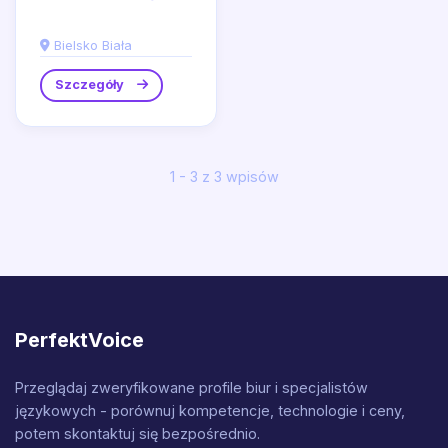
Bielsku-Białej oferuje
kompleksową gamę
Bielsko Biała
artykułów dla
dziecka,...
Szczegóły
1 - 3 z 3 wpisów
PerfektVoice
Przeglądaj zweryfikowane profile biur i specjalistów
językowych - porównuj kompetencje, technologie i ceny,
potem skontaktuj się bezpośrednio.