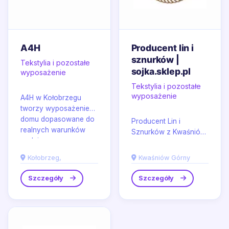
A4H
Producent lin i
sznurków |
Tekstylia i pozostałe
sojka.sklep.pl
wyposażenie
Tekstylia i pozostałe
wyposażenie
A4H w Kołobrzegu
tworzy wyposażenie
domu dopasowane do
Producent Lin i
realnych warunków
Sznurków z Kwaśniów
codziennego
Górny dostarcza
użytkowania, łącząc...
rozwiązania do
Kołobrzeg,
Kwaśniów Górny
zastosowań
domowych i
Szczegóły
Szczegóły
ogrodowych, w tym...