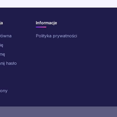
ja
Informacje
główna
Polityka prywatności
ię
rmę
ij hasło
rony