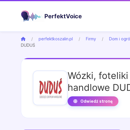
PerfektVoice
perfektkoszalin.pl
Firmy
Dom i ogr
DUDUŚ
Wózki, foteli
handlowe DU
Odwiedź stronę