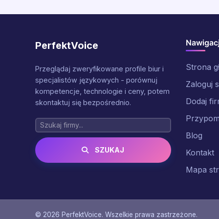
Nawigac
PerfektVoice
Strona 
Przeglądaj zweryfikowane profile biur i
specjalistów językowych - porównuj
Zaloguj s
kompetencje, technologie i ceny, potem
Dodaj fi
skontaktuj się bezpośrednio.
Przypomn
Blog
SZUKAJ
Kontakt
Mapa st
© 2026 PerfektVoice. Wszelkie prawa zastrzeżone.