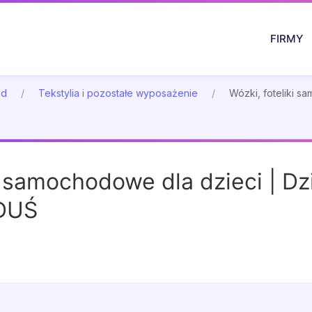
FIRMY
ód
Tekstylia i pozostałe wyposażenie
Wózki, foteliki s
ki samochodowe dla dzieci | D
DUŚ