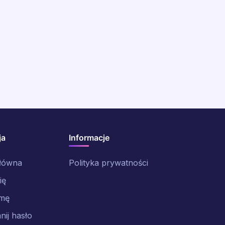
ja
Informacje
główna
Polityka prywatności
ię
rmę
ij hasło