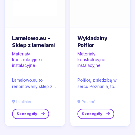
Lamelowo.eu -
Wykładziny
Sklep z lamelami
Polflor
Materiały
Materiały
konstrukcyjne i
konstrukcyjne i
instalacyjne
instalacyjne
Lamelowo.eu to
Polflor, z siedzibą w
renomowany sklep z
sercu Poznania, to
lamelami,
wyspecjalizowany
zlokalizowany w
dostawca najwyższej
Lubliniec
Poznań
malowniczym Lublińcu,
jakości wykładzin...
specjalizujący się w...
Szczegóły
Szczegóły