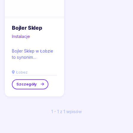
Bojler Sklep
Instalacje
Bojler Sklep w Łobzie
to synonim
profesjonalizmu w
dziedzinie instalacji
Łobez
wodno-
kanalizacyjnych i
Szczegóły
gazowych....
1 - 1 z 1 wpisów