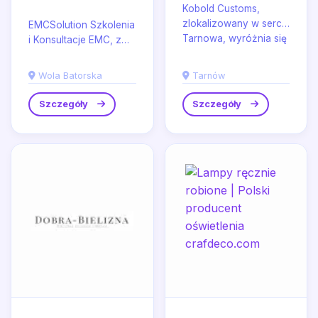
Kobold Customs,
zlokalizowany w sercu
EMCSolution Szkolenia
Tarnowa, wyróżnia się
i Konsultacje EMC, z
na rynku jako
siedzibą w Woli
niezawodny
Batorskiej, specjalizuje
Wola Batorska
Tarnów
dostawca...
się w dostarczaniu...
Szczegóły
Szczegóły