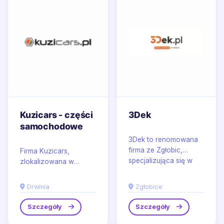
Kuzicars - części
3Dek
samochodowe
3Dek to renomowana
firma ze Zgłobic,
Firma Kuzicars,
specjalizująca się w
zlokalizowana w
produkcji wysokiej
malowniczej Drwinii,
jakości wyrobów...
specjalizuje się w
Drwinia
Zgłobice
dostarczaniu
najwyższej jakości...
Szczegóły
Szczegóły