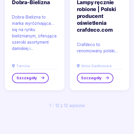
Dobra-Bielizna
Lampy ręcznie
robione | Polski
producent
Dobra-Bielizna to
oświetlenia
marka wyróżniająca
crafdeco.com
się na rynku
bieliźnianym, oferująca
szeroki asortyment
Crafdeco to
damskiej i...
renomowany polski
producent oświetlenia,
który od lat dostarcza
Tarnów
Wola Radłowska
unikalne rękodzieła z
siedzibą...
Szczegóły
Szczegóły
1 - 12 z 12 wpisów