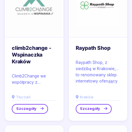
climb2change -
Raypath Shop
Wspinaczka
Kraków
Raypath Shop, z
siedzibą w Krakowie,
to renomowany sklep
Climb2Change we
internetowy oferujący
współpracy z
innowacyjne
ClimbingAcademy
rozwiązania w...
rozwija kompleksowe
Tłuczań
Kraków
szkolenia dla osób,
które chcą oswoić...
Szczegóły
Szczegóły