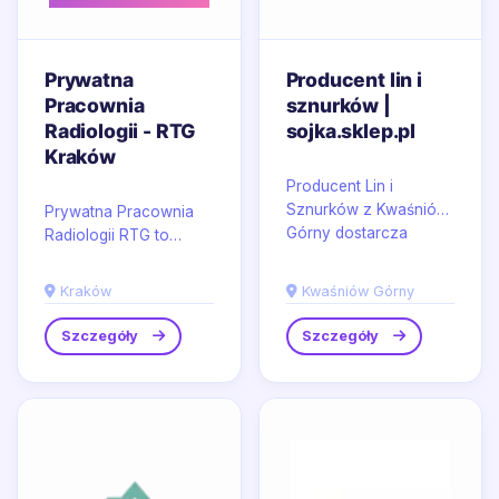
Prywatna
Producent lin i
Pracownia
sznurków |
Radiologii - RTG
sojka.sklep.pl
Kraków
Producent Lin i
Sznurków z Kwaśniów
Prywatna Pracownia
Górny dostarcza
Radiologii RTG to
rozwiązania do
miejsce, w którym
zastosowań
diagnostyka obrazowa
Kraków
Kwaśniów Górny
domowych i
w Krakowie opiera się
ogrodowych, w tym...
na...
Szczegóły
Szczegóły