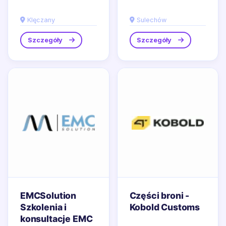
specjalizuje się w
dostarczaniu
Klęczany
Sulechów
zaawansowanych
systemów automatyki
Szczegóły
Szczegóły
dla...
EMCSolution
Części broni -
Szkolenia i
Kobold Customs
konsultacje EMC