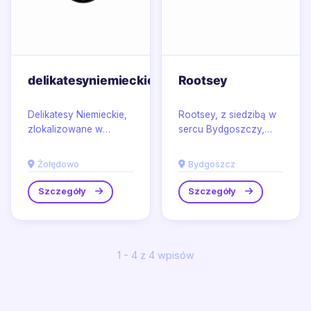
delikatesyniemieckie.pl
Rootsey
Delikatesy Niemieckie,
Rootsey, z siedzibą w
zlokalizowane w
sercu Bydgoszczy,
Żołędowie, to miejsce,
dostarcza
gdzie pasja do
kompleksowe
Żołędowo
Bydgoszcz
kulinarnych doznań
rozwiązania dla
spotyka się...
współczesnego
Szczegóły
Szczegóły
rolnictwa,...
1 - 4 z 4 wpisów