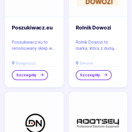
Poszukiwacz.eu
Rolnik Dowozi
Poszukiwacz.eu to
Rolnik Dowozi to
renomowany sklep w
marka, która z dumą
Bydgoszczy,
oferuje produkty
specjalizujący się w
najwyższej jakości,
Bydgoszcz
Serock
sprzedaży wysokiej
dostarczane
jakości wykrywaczy...
bezpośrednio od...
Szczegóły
Szczegóły