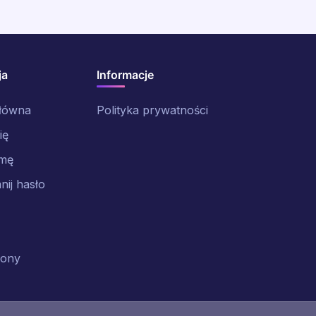
ja
Informacje
główna
Polityka prywatności
ię
rmę
ij hasło
rony