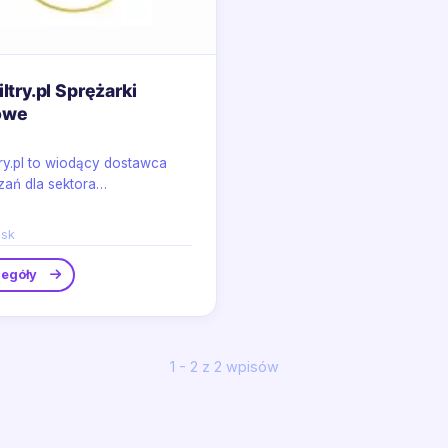
iltry.pl Sprężarki
owe
ltry.pl to wiodący dostawca
zań dla sektora
słowego, specjalizujący się
rczaniu...
sk
egóły
1 - 2 z 2 wpisów