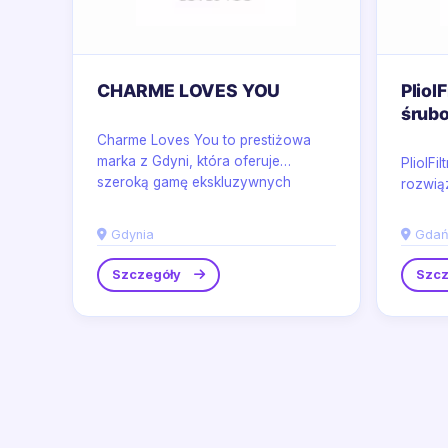
CHARME LOVES YOU
PliolF
śrub
Charme Loves You to prestiżowa
marka z Gdyni, która oferuje
PliolFi
szeroką gamę ekskluzywnych
rozwią
produktów modowych,...
przemy
w dosta
Gdynia
Gdań
Szczegóły
Szcz