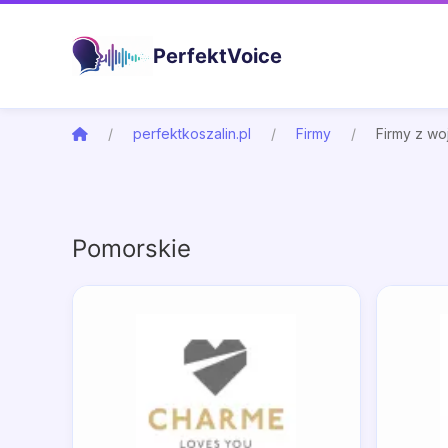
PerfektVoice
perfektkoszalin.pl
Firmy
Firmy z w
Pomorskie