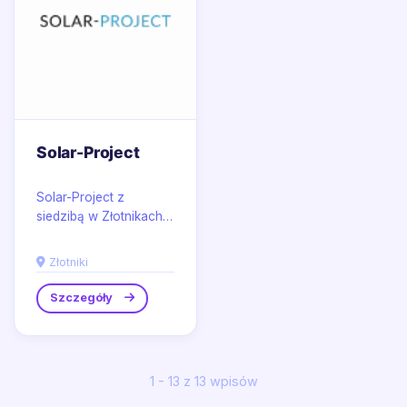
Solar-Project
Solar-Project z
siedzibą w Złotnikach
to ekspert w dziedzinie
odnawialnych źródeł
Złotniki
energii, oferujący...
Szczegóły
1 - 13 z 13 wpisów