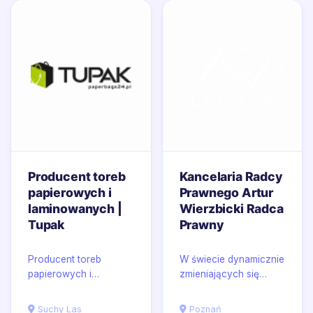
Producent toreb
Kancelaria Radcy
papierowych i
Prawnego Artur
laminowanych |
Wierzbicki Radca
Tupak
Prawny
Producent toreb
W świecie dynamicznie
papierowych i
zmieniających się
laminowanych Tupak
przepisów prawnych
to oferta stworzona z
strategiczne wsparcie
Suchy Las
Poznań