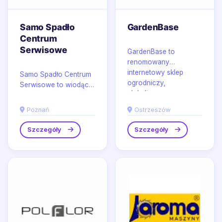
Samo Spadło
GardenBase
Centrum
Serwisowe
GardenBase to
renomowany
internetowy sklep
Samo Spadło Centrum
ogrodniczy,
Serwisowe to wiodący
zlokalizowany w
serwis telefonów w
malowniczym
Poznaniu,
Poznań
Ostrzeszów
Ostrzeszowie....
specjalizujący się w
kompleksowej...
Szczegóły
Szczegóły