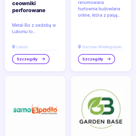
ceowniki
renomowana
hurtownia budowlana
perforowane
online, która z pasją...
Metal-Bis z siedzibą w
Luboniu to
renomowany
producent elementów
Luboń
Gorzów Wielkopolski
metalowych i
stalowych, oferujący
Szczegóły
Szczegóły
szeroką...