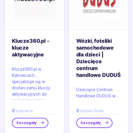
Klucze360.pl -
Wózki, foteliki
klucze
samochodowe
aktywacyjne
dla dzieci |
Dziecięce
centrum
Klucze360.pl w
handlowe DUDUŚ
Katowicach
specjalizuje się w
dostarczaniu kluczy
Dziecięce Centrum
aktywacyjnych do
Handlowe DUDUŚ w
oprogramowania
Bielsku-Białej oferuje
Microsoft...
kompleksową gamę
Katowice
Bielsko Biała
artykułów dla
dziecka,...
Szczegóły
Szczegóły