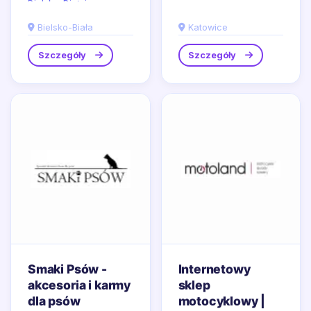
Bielska-Białej,
z siedzibą w
specjalizujący...
Katowicach,
Bielsko-Biała
Katowice
specjalizuje się w
dostarczaniu
Szczegóły
Szczegóły
innowacyjnych
rozwiązań...
Smaki Psów -
Internetowy
akcesoria i karmy
sklep
dla psów
motocyklowy |