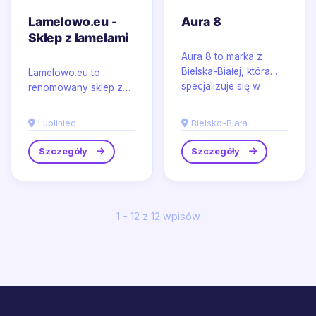
Lamelowo.eu -
Aura 8
Sklep z lamelami
Aura 8 to marka z
Bielska-Białej, która
Lamelowo.eu to
specjalizuje się w
renomowany sklep z
produkcji wysokiej
lamelami,
jakości naczyń
zlokalizowany w
Lubliniec
Bielsko-Biała
miedzianych,...
malowniczym Lublińcu,
specjalizujący się w...
Szczegóły
Szczegóły
1 - 12 z 12 wpisów