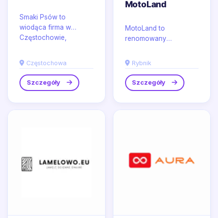
MotoLand
Smaki Psów to
wiodąca firma w
MotoLand to
Częstochowie,
renomowany
specjalizująca się w
internetowy sklep
dostarczaniu wysokiej
motocyklowy, który w
Częstochowa
Rybnik
jakości karm dla...
swojej ofercie posiada
szeroki asortyment...
Szczegóły
Szczegóły