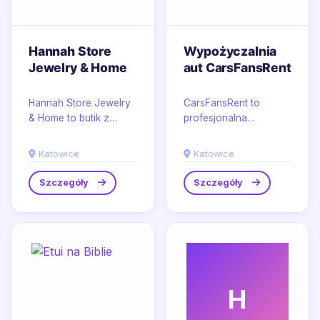
Hannah Store
Wypożyczalnia
Jewelry & Home
aut CarsFansRent
Hannah Store Jewelry
CarsFansRent to
& Home to butik z
profesjonalna
Katowic, w którym
wypożyczalnia
biżuteria i dodatki do
samochodów
Katowice
Katowice
wnętrz tworzą
sportowych w
spójną,...
Katowicach,
Szczegóły
Szczegóły
nastawiona na
dynamiczną...
H