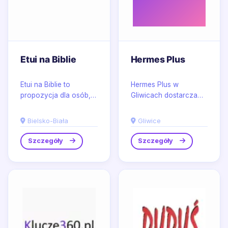
Etui na Biblie
Hermes Plus
Etui na Biblie to
Hermes Plus w
propozycja dla osób,
Gliwicach dostarcza
które szukają
rozwiązania do
estetycznej i
zasilania awaryjnego i
Bielsko-Biała
Gliwice
praktycznej formy
systemów zasilania
przechowywania
autonomicznego,...
Szczegóły
Szczegóły
Pisma...