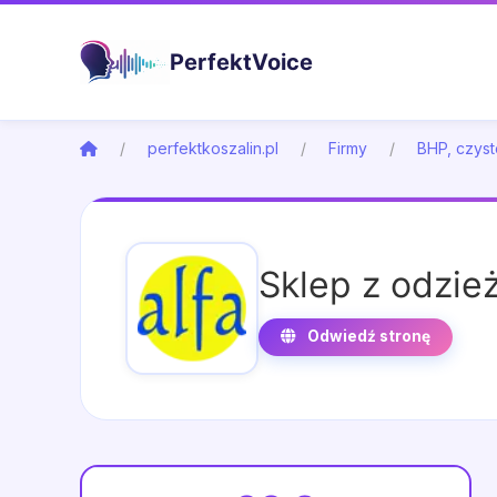
PerfektVoice
perfektkoszalin.pl
Firmy
BHP, czyst
Sklep z odzie
Odwiedź stronę