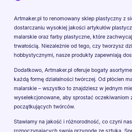
Artmaker.pl to renomowany sklep plastyczny z si
dostarczaniu wysokiej jakości artykułów plastycz
malarskie oraz farby plastyczne, które zachwyc
trwałością. Niezależnie od tego, czy tworzysz dzi
hobbystycznymi, nasze produkty zapewniają dos
Dodatkowo, Artmaker.pl oferuje bogaty asortyme
każdą formę działalności twórczej. Od płócien ma
malarskie – wszystko to znajdziesz w jednym mie
wyselekcjonowane, aby sprostać oczekiwaniom za
początkujących twórców.
Stawiamy na jakość i różnorodność, co czyni nasz
rozpoczynających swoją przygodę ze sztuką. Specj