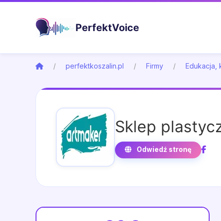
PerfektVoice
perfektkoszalin.pl
Firmy
Edukacja, 
Sklep plastyc
Odwiedź stronę