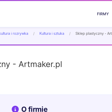
FIRMY
kultura i rozrywka
Kultura i sztuka
Sklep plastyczny - Ar
zny - Artmaker.pl
O firmie