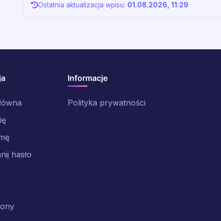
Ostatnia aktualizacja wpisu:
01.08.2026, 11:29
ja
Informacje
główna
Polityka prywatności
ię
rmę
ij hasło
rony