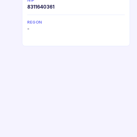
NIP
8311640361
REGON
-