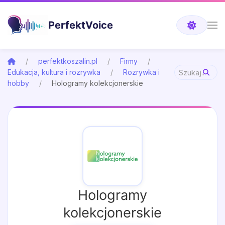
PerfektVoice
perfektkoszalin.pl
Firmy
Edukacja, kultura i rozrywka
Rozrywka i
hobby
Hologramy kolekcjonerskie
Hologramy
kolekcjonerskie